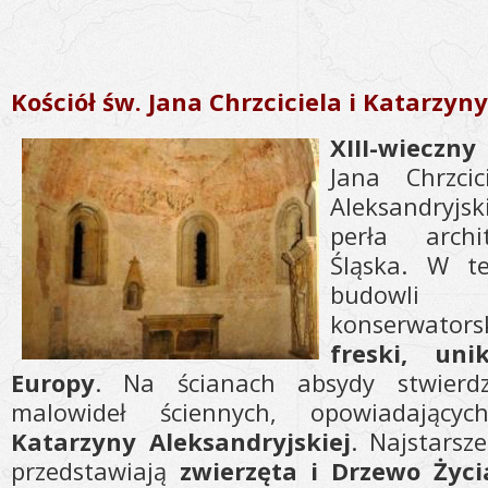
Kościół św. Jana Chrzciciela i Katarzyn
XIII-wieczn
Jana Chrzcic
Aleksandryjsk
perła archi
Śląska. W t
budowli 
konserwato
freski, un
Europy
. Na ścianach absydy stwie
malowideł ściennych, opowiadając
Katarzyny Aleksandryjskiej
. Najstarsze
przedstawiają
zwierzęta i Drzewo Życi