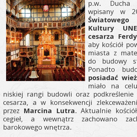
p.w. Ducha 
wpisany w 
Światowego
Kultury UNE
cesarza Ferd
aby kościół po
miasta z mate
do budowy st
Ponadto bu
posiadać wie
miało na cel
niskiej rangi budowli oraz podkreślenie
cesarza, a w konsekwencji zlekceważeni
przez
Marcina Lutra
. Aktualnie kości
cegieł, a wewnątrz zachowano zach
barokowego wnętrza.