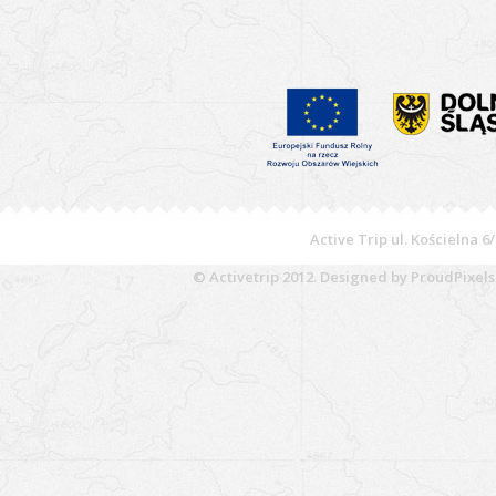
Active Trip
ul. Kościelna 6/
© Activetrip 2012. Designed by ProudPixel