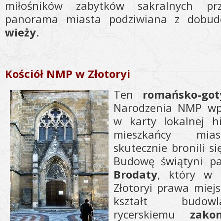
miłośników zabytków sakralnych p
panorama miasta podziwiana z dobud
wieży
.
Kościół NMP w Złotoryi
Ten
romańsko-go
Narodzenia NMP wpi
w karty lokalnej h
mieszkańcy mias
skutecznie bronili s
Budowę świątyni p
Brodaty
, który w 
Złotoryi prawa miejs
kształt budow
rycerskiemu
zako