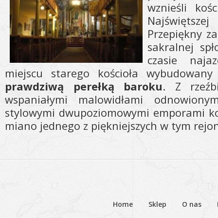
wznieśli koś
Najświętsz
Przepiękny za
sakralnej sp
czasie naj
miejscu starego kościoła wybudowany 
prawdziwą perełką baroku
. Z rzeźb
wspaniałymi malowidłami odnowiony
stylowymi dwupoziomowymi emporami koś
miano jednego z piękniejszych w tym rejon
Home
Sklep
O nas