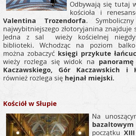
Odbywają się tutaj 
kościoła i renesa
Valentina Trozendorfa
. Symboliczn
najwybitniejszego złotoryjanina znajduje 
Jedna z sal wieży kościelnej niegdyś
biblioteki. Wchodząc na poziom balk
można zobaczyć
księgi przykute łańcu
wieży rozlega się widok na
panoramę 
Kaczawskiego, Gór Kaczawskich i 
również rozlega się
hejnał miejski.
Kościół w Słupie
Na unoszącym
bazaltow
początku
XII